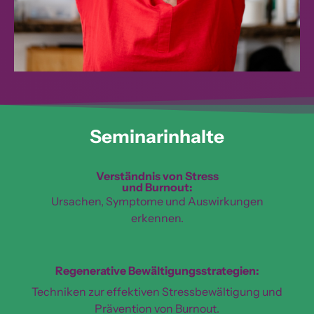
Seminarinhalte
Verständnis von Stress
und Burnout:
Ursachen, Symptome und Auswirkungen
erkennen.
Regenerative Bewältigungsstrategien:
Techniken zur effektiven Stressbewältigung und
Prävention von Burnout.