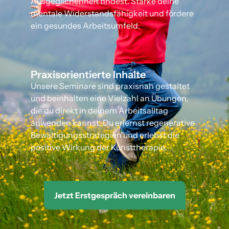
Ausgeglichenheit findest. Stärke deine
mentale Widerstandsfähigkeit und fördere
ein gesundes Arbeitsumfeld.
Praxisorientierte Inhalte
Unsere Seminare sind praxisnah gestaltet
und beinhalten eine Vielzahl an Übungen,
die du direkt in deinem Arbeitsalltag
anwenden kannst. Du erlernst regenerative
Bewältigungsstrategien und erlebst die
positive Wirkung der Kunsttherapie.
Jetzt Erstgespräch vereinbaren