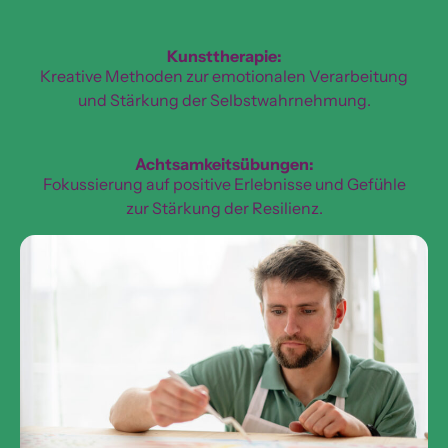
Kunsttherapie:
Kreative Methoden zur emotionalen Verarbeitung
und Stärkung der Selbstwahrnehmung.
Achtsamkeitsübungen:
Fokussierung auf positive Erlebnisse und Gefühle
zur Stärkung der Resilienz.